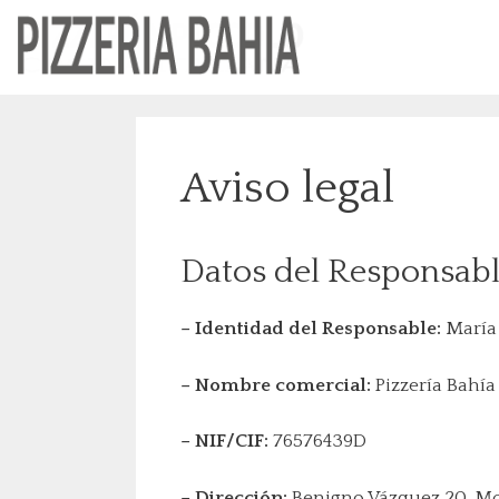
Saltar
al
contenido
Aviso legal
Datos del Responsab
– Identidad del Responsable:
María 
– Nombre comercial:
Pizzería Bahía
– NIF/CIF:
76576439D
– Dirección:
Benigno Vázquez 20. Mo