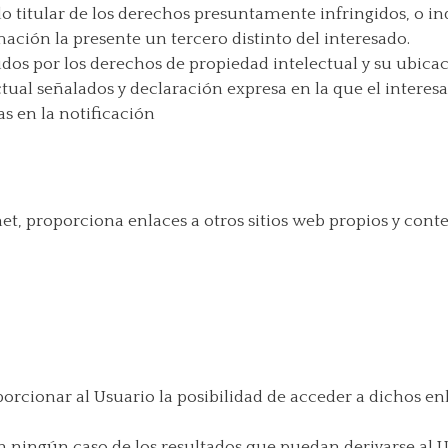
o titular de los derechos presuntamente infringidos, o in
ación la presente un tercero distinto del interesado.
dos por los derechos de propiedad intelectual y su ubicac
ual señalados y declaración expresa en la que el interesa
as en la notificación
net, proporciona enlaces a otros sitios web propios y con
porcionar al Usuario la posibilidad de acceder a dichos en
en ningún caso de los resultados que puedan derivarse al U