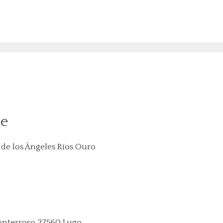
le
de los Ángeles Ríos Ouro
nterroso 27560 Lugo