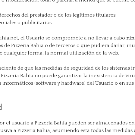
 o modificación, total o parcial, a menos que se cuente co
erechos del prestador o de los legítimos titulares;
ciales o publicitarios.
abahia.net, el Usuario se compromete a no llevar a cabo
nin
os de Pizzería Bahía o de terceros o que pudiera dañar, inut
e cualquier forma, la normal utilización de la web.
sciente de que las medidas de seguridad de los sistemas 
 Pizzería Bahía no puede garantizar la inexistencia de vi
s informáticos (software y hardware) del Usuario o en su
d
r el usuario a Pizzería Bahía pueden ser almacenados en
usiva a Pizzería Bahía, asumiendo ésta todas las medidas d