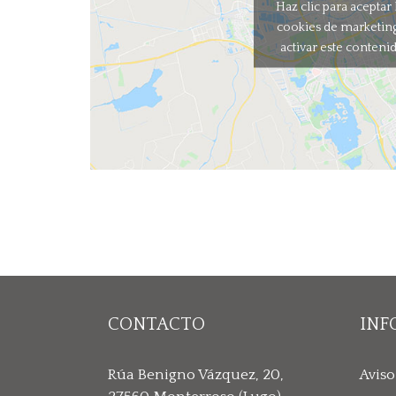
Haz clic para aceptar 
cookies de marketing
activar este conteni
CONTACTO
INF
Rúa Benigno Vázquez, 20,
Aviso